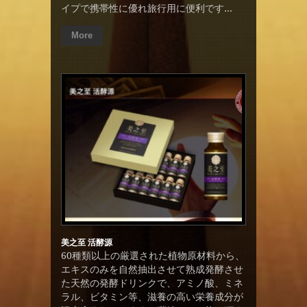
イプで携帯性に優れ旅行用に便利です...
More
美之至 活酵源
60種類以上の厳選された植物原材料から、
エキスのみを自然抽出させて熟成発酵させ
た天然の発酵ドリンクで、アミノ酸、ミネ
ラル、ビタミン等、滋養の高い栄養成分が