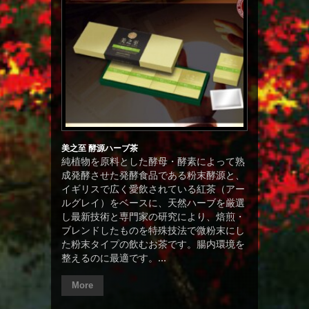
美之至 酵源ハーブ茶
純植物を原料とした酵母・酵素によって熟
成発酵させた発酵食品である粉末酵源と、
イギリスで広く愛飲されている紅茶（アー
ルグレイ）をベースに、天然ハーブを厳選
し最新技術と専門家の研究により、焙煎・
ブレンドしたものを特殊技法で微粉末にし
た粉末タイプの飲むお茶です。腸内環境を
整えるのに最適です。...
More