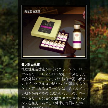
美之至 白玉蘭
植物性複合酵素を中心にコラーゲン、ロー
ヤルゼリー、ヒアルロン酸を主成分とした
複合発酵エキスです。相性抜群の高い保水
力を持つヒアルロン酸とハリや弾力をもた
らすと言われるコラーゲンは、みずみずし
い肌を保持するのに欠かせないもの。ロー
ヤルゼリーも配合の発酵エキスで体内バラ
ンスを整え、若々しく健康な毎日のために
是非お勧め致します。...