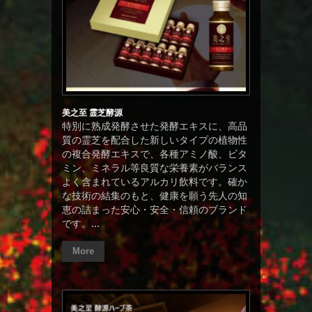
美之至 霊芝酵源
特別に熟成発酵させた発酵エキスに、高品
質の霊芝を配合した新しいタイプの植物性
の複合発酵エキスで、各種アミノ酸、ビタ
ミン、ミネラル等良質な栄養素がバランス
よく含まれているアルカリ飲料です。確か
な技術の結集のもと、健康を願う先人の知
恵の詰まった安心・安全・信頼のブランド
です。...
More